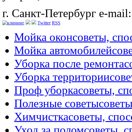
г. Санкт-Петербург
e-mail
Twitter
RSS
Мойка окон
советы, сп
Мойка автомобилей
сов
Уборка после ремонта
с
Уборка территории
сове
Проф уборка
советы, с
Полезные советы
советы
Химчистка
советы, спо
Уход за полом
советы, 