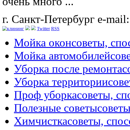
очень много ...
г. Санкт-Петербург
e-mail
Twitter
RSS
Мойка окон
советы, сп
Мойка автомобилей
сов
Уборка после ремонта
с
Уборка территории
сове
Проф уборка
советы, с
Полезные советы
советы
Химчистка
советы, спо