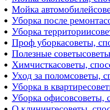
Мойка автомобилей
сов
Уборка после ремонта
с
Уборка территории
сове
Проф уборка
советы, с
Полезные советы
советы
Химчистка
советы, спо
Уход за полом
советы, 
Уборка в квартире
совет
Уборка офисов
советы, 
О клининге
советы, спо