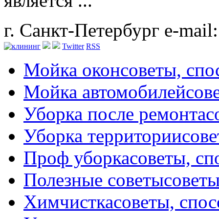
является ...
г. Санкт-Петербург
e-mail
Twitter
RSS
Мойка окон
советы, сп
Мойка автомобилей
сов
Уборка после ремонта
с
Уборка территории
сове
Проф уборка
советы, с
Полезные советы
советы
Химчистка
советы, спо