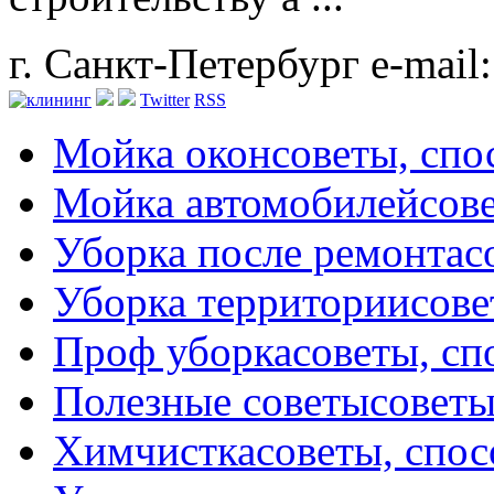
г. Санкт-Петербург
e-mail
Twitter
RSS
Мойка окон
советы, сп
Мойка автомобилей
сов
Уборка после ремонта
с
Уборка территории
сове
Проф уборка
советы, с
Полезные советы
советы
Химчистка
советы, спо