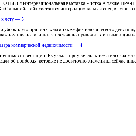
ТОТЫ 8-я Интернациональная выставка Чистка А также ПРАЧЕ
СК «Олимпийский» состоится интернациональная спец выставка 
 к лету — 5
 уборки: это причины хим а также физиологического действия, 
м важном нюансе клининга постоянно приводит к оптимизации вс
азара коммерческой недвижимости — 4
сточников инвестиций. Ему была приурочена к тематическая ко
ала об приборах, которые не достаточно знамениты сейчас инвес