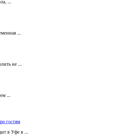
а, ...
менная ...
ить не ...
м ...
ри гостям
т в Уфе в ...