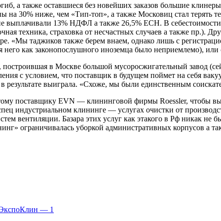
огиб, а также оставшиеся без новейших заказов большие клинеры
ы на 30% ниже, чем «Тип-топ», а также Московиц стал терять те
 не выплачивали 13% НДФЛ а также 26,5% ЕСН. В себестоимости
ная техника, страховка от несчастных случаев а также пр.). Др
аре. «Мы таджиков также берем внаем, однако лишь с регистраци
для него как законопослушного иноземца было неприемлемо), ил
 построившая в Москве большой мусоросжигательный завод (се
ления с условием, что поставщик в будущем поймет на себя вак
в результате выиграла. «Схоже, мы были единственным соискат
ому поставщику EVN — клининговой фирмы Roessler, чтобы вы
 спец индустриальном клининге — услугах очистки от производ
систем вентиляции. Базара этих услуг как этакого в Рф никак н
инг» ограничивалась уборкой административных корпусов а так
 ЭкспоКлин — 1