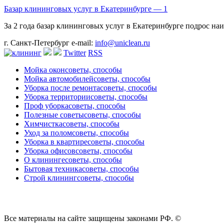
Базар клининговых услуг в Екатеринбурге — 1
За 2 года базар клининговых услуг в Екатеринбурге подрос наиб
г. Санкт-Петербург
e-mail:
info@uniclean.ru
Twitter
RSS
Мойка окон
советы, способы
Мойка автомобилей
советы, способы
Уборка после ремонта
советы, способы
Уборка территории
советы, способы
Проф уборка
советы, способы
Полезные советы
советы, способы
Химчистка
советы, способы
Уход за полом
советы, способы
Уборка в квартире
советы, способы
Уборка офисов
советы, способы
О клининге
советы, способы
Бытовая техника
советы, способы
Строй клининг
советы, способы
Все материалы на сайте защищены законами РФ. ©