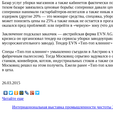
Базар услуг уборки магазинов а также кабинетов фактически п
тихом базаре завязались ценовые борьбы: соперники давали цен
соперники нанимали гастарбайтеров-нелегалов а также никак
издержек (другие 20% — это моющие средства, спецовка, убороч
может понизить цены на 25% а также никак не остается в прог
оказался пред проблемой: или перейти в «черную» зону (что 
Заключение подсказал заказчик — австрийская фирма EVN AG,
кризиса он организовал тендер на сервисы уборки заводоуправ
мусоросжигательного завода). Тендер EVN «Тип-топ клининг» 
Спецы «Тип-топ клининг» умышленно съездили в Австрию к т
фабричным пылесосом). Тогда Московиц серьезно задумался о
станков, конвейеров, котлов, индустриальных стоков а также 
Московиц решил на этом получить. Ежели ранее «Тип-топ клин
в цеха.
26.03.2015
Читайте еще
Интернациональная выставка промышленности чистоты