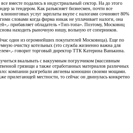
 все вместе подались в индустриальный сектор. На до этого
ндер за тендером. Как разъясняет бизнесмен, почти
все
 клининговых услуг зарплаты вкупе с налогами сочиняют 80%
угими словами когда фирма никак не уплачивает налоги, она
ей»,- прибавляет обладатель «Тип-топа». Поэтому, Московиц
и снова находить рыночную нишу, вольную от соперников.
йчас один из огромнейших покупателей Московица). Еще по
уумную очистку котельных (это служба жизненно важна для
елем»,- говорит торговый директор ТТК Катерина Ванькина.
учиться вкалывать с вакуумным погрузчиком (массивным
ственной грязищи а также отработанных материалов различных
е было: компании разгребали авгиевы конюшни своими мощами.
же прилегающей местности, то сейчас он двинулась конкретно