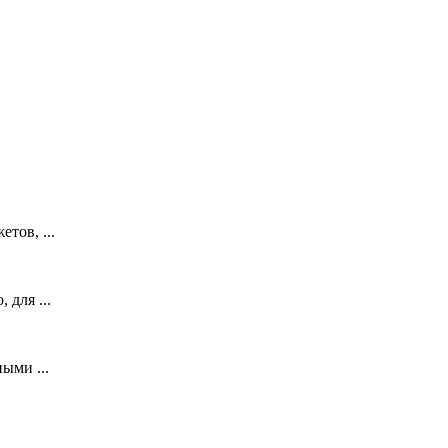
тов, ...
 для ...
ыми ...