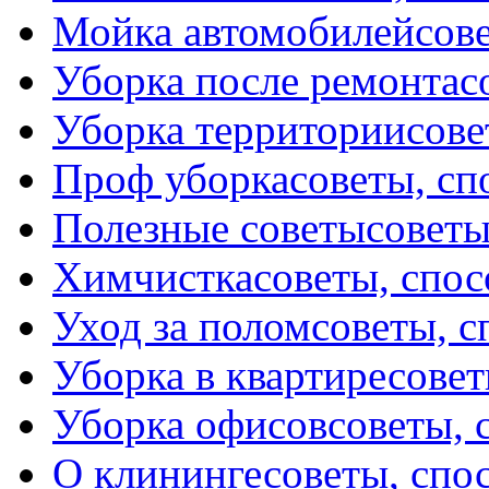
Мойка автомобилей
сов
Уборка после ремонта
с
Уборка территории
сове
Проф уборка
советы, с
Полезные советы
советы
Химчистка
советы, спо
Уход за полом
советы, 
Уборка в квартире
совет
Уборка офисов
советы, 
О клининге
советы, спо