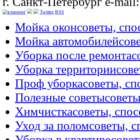
г. Санкт-Петербург
e-mail
Twitter
RSS
Мойка окон
советы, сп
Мойка автомобилей
сов
Уборка после ремонта
с
Уборка территории
сове
Проф уборка
советы, с
Полезные советы
советы
Химчистка
советы, спо
Уход за полом
советы, 
Уборка в квартире
совет